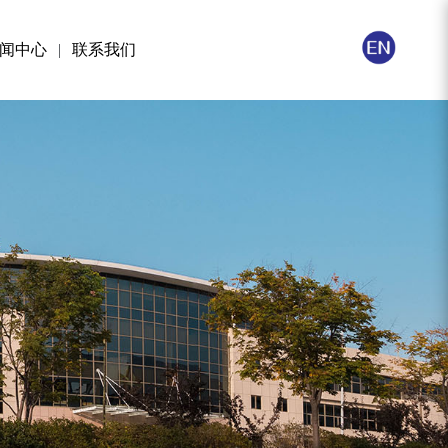
闻中心
联系我们